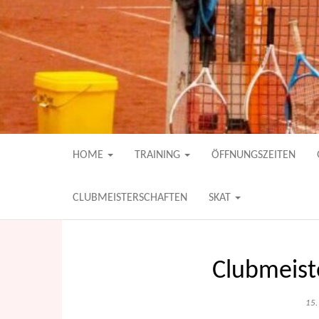
TCW, der familienfreundliche Tenni
TC WEISSENBE
HOME
TRAINING
ÖFFNUNGSZEITEN
CLUBMEISTERSCHAFTEN
SKAT
Clubmeist
15.