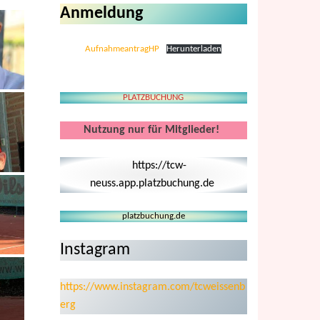
Anmeldung
AufnahmeantragHP
Herunterladen
PLATZBUCHUNG
Nutzung nur für Mitglieder!
https://tcw-
neuss.app.platzbuchung.de
platzbuchung.de
Instagram
https://www.instagram.com/tcweissenb
erg