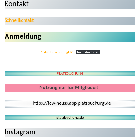
Kontakt
Schnellkontakt
Anmeldung
AufnahmeantragHP
Herunterladen
PLATZBUCHUNG
Nutzung nur für Mitglieder!
https://tcw-neuss.app.platzbuchung.de
platzbuchung.de
Instagram