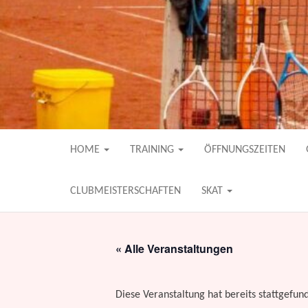
TCW, der familienfreundliche Tenni
TC WEISSENBE
HOME
TRAINING
ÖFFNUNGSZEITEN
CLUBMEISTERSCHAFTEN
SKAT
« Alle Veranstaltungen
Diese Veranstaltung hat bereits stattgefun