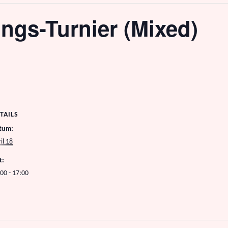
ngs-Turnier (Mixed)
TAILS
tum:
il 18
t:
00 - 17:00