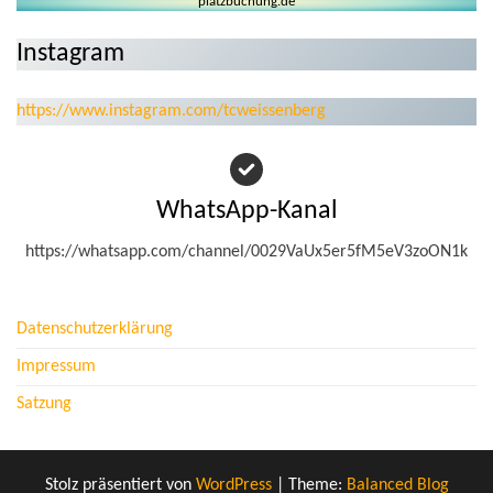
platzbuchung.de
Instagram
https://www.instagram.com/tcweissenberg
WhatsApp-Kanal
https://whatsapp.com/channel/0029VaUx5er5fM5eV3zoON1k
Datenschutzerklärung
Impressum
Satzung
Stolz präsentiert von
WordPress
|
Theme:
Balanced Blog