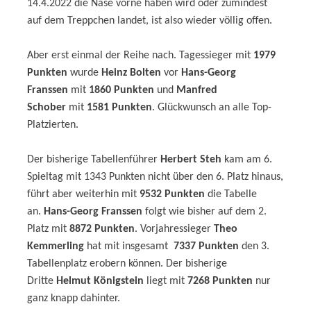
14.4.2022 die Nase vorne haben wird oder zumindest
auf dem Treppchen landet, ist also wieder völlig offen.
Aber erst einmal der Reihe nach. Tagessieger mit
1979
Punkten
wurde
Heinz Bolten
vor
Hans-Georg
Franssen
mit
1860 Punkten
und
Manfred
Schober
mit
1581 Punkten
. Glückwunsch an alle Top-
Platzierten.
Der bisherige Tabellenführer
Herbert Steh
kam am 6.
Spieltag mit 1343 Punkten nicht über den 6. Platz hinaus,
führt aber weiterhin mit
9532 Punkten
die Tabelle
an.
Hans-Georg Franssen
folgt wie bisher auf dem 2.
Platz mit
8872 Punkten
. Vorjahressieger
Theo
Kemmerling
hat mit insgesamt
7337 Punkten
den 3.
Tabellenplatz erobern können. Der bisherige
Dritte
Helmut Königstein
liegt mit
7268 Punkten
nur
ganz knapp dahinter.