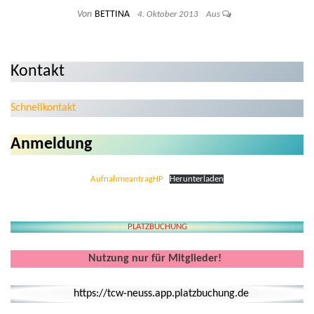
Von
BETTINA
4. Oktober 2013
Aus
Kontakt
Schnellkontakt
Anmeldung
AufnahmeantragHP
Herunterladen
PLATZBUCHUNG
Nutzung nur für Mitglieder!
https://tcw-neuss.app.platzbuchung.de