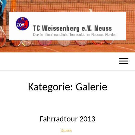
TCW, der familienfreundliche Tennisverein
TC
in Neusser Norden
WEISSENBERG
Kategorie:
Galerie
E.V. NEUSS
Fahrradtour 2013
Galerie