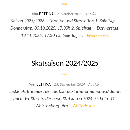
Skat
Von
BETTINA
7. Oktober 2025
Aus
Saison 2025/2026 – Termine und Startzeiten 1. Spieltag
Donnerstag, 09.10.2025, 17.30h 2. Spieltag Donnerstag,
13.11.2025, 17.30h 3. Spieltag …
Weiterlesen
Skatsaison 2024/2025
Skat
Von
BETTINA
23. September 2024
Aus
Liebe Skatfreunde, der Herbst rückt immer näher und damit
auch der Start in die neue Skatsaison 2024/25 beim TC-
Weissenberg. Am…
Weiterlesen