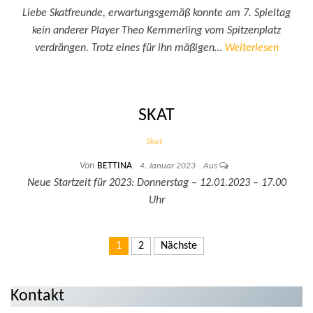
Liebe Skatfreunde, erwartungsgemäß konnte am 7. Spieltag
kein anderer Player Theo Kemmerling vom Spitzenplatz
verdrängen. Trotz eines für ihn mäßigen…
Weiterlesen
SKAT
Skat
Von
BETTINA
4. Januar 2023
Aus
Neue Startzeit für 2023: Donnerstag – 12.01.2023 – 17.00
Uhr
Seitennummerierung der Beiträge
1
2
Nächste
Kontakt