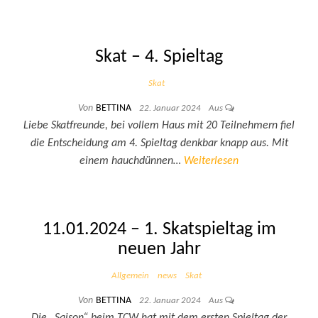
Skat – 4. Spieltag
Skat
Von
BETTINA
22. Januar 2024
Aus
Liebe Skatfreunde, bei vollem Haus mit 20 Teilnehmern fiel
die Entscheidung am 4. Spieltag denkbar knapp aus. Mit
einem hauchdünnen…
Weiterlesen
11.01.2024 – 1. Skatspieltag im
neuen Jahr
Allgemein
news
Skat
Von
BETTINA
22. Januar 2024
Aus
Die „Saison“ beim TCW hat mit dem ersten Spieltag der