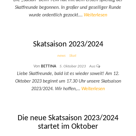
Skatfreunde begonnen. In großer und geselliger Runde
wurde ordentlich gezockt.…
Weiterlesen
Skatsaison 2023/2024
news
Skat
Von
BETTINA
5. Oktober 2023
Aus
Liebe Skatfreunde, bald ist es wieder soweit! Am 12.
Oktober 2023 beginnt um 17.30 Uhr unsere Skatsaison
2023/2024. Wir hoffen,…
Weiterlesen
Die neue Skatsaison 2023/2024
startet im Oktober